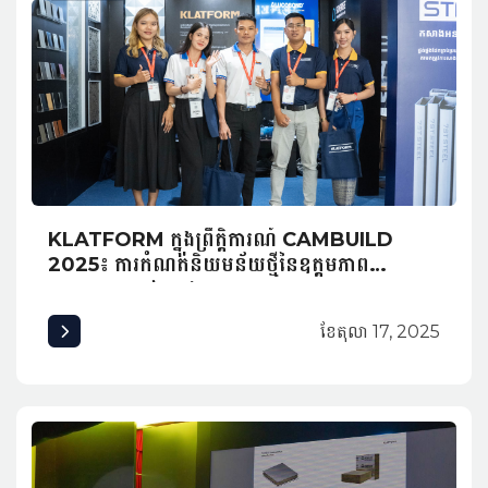
KLATFORM ក្នុងព្រឹត្តិការណ៍ CAMBUILD
2025៖ ការកំណត់និយមន័យថ្មីនៃឧត្តមភាព
ស្ថាបត្យកម្មនៅកម្ពុជា
ខែ​តុលា 17, 2025