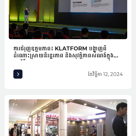
ការជំរុញឧត្តមភាព៖ KLATFORM បង្ហាញពី
ដំណោះស្រាយនិរន្តរភាព និងសុវត្ថិភាពសំណង់ក្នុង
កម្មវិធី INNexpo 2024
ខែ​វិច្ឆិកា 12, 2024