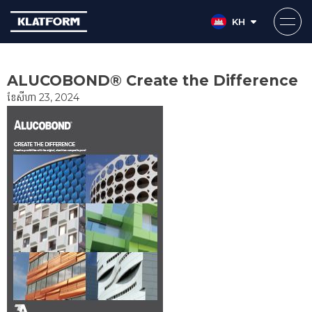
KH
Skip
to
ALUCOBOND® Create the Difference
content
ខែ​សីហា 23, 2024