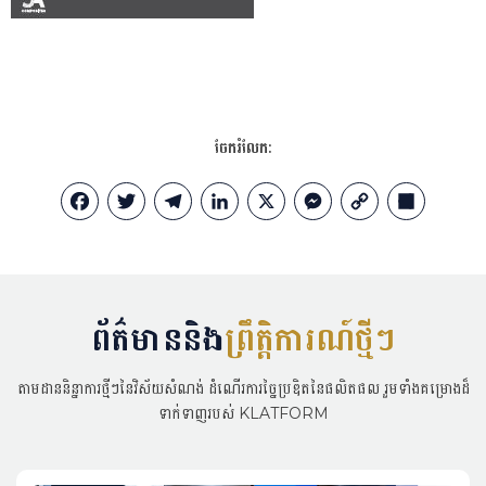
ចែករំលែក:
Facebook
Twitter
Telegram
LinkedIn
X
Messenger
Copy
Share
Link
ព័ត៌មាននិង
ព្រឹត្តិការណ៍ថ្មីៗ
តាមដាននិន្នាការថ្មីៗនៃវិស័យសំណង់ ដំណើរការច្នៃប្រឌិតនៃផលិតផល រួមទាំងគម្រោងដ៏
ទាក់ទាញរបស់ KLATFORM