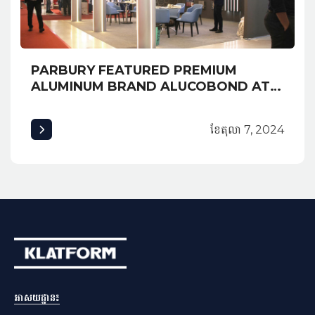
PARBURY FEATURED PREMIUM
ALUMINUM BRAND ALUCOBOND AT
EXPO CAMBUILD 2019 AND
AWARDED MOST CREATIVE BOOTH
ខែ​តុលា 7, 2024
អាសយដ្ឋាន​៖