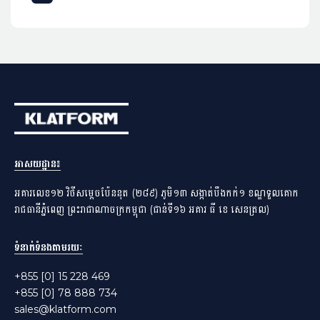
អាសយដ្ឋាន​៖
អគារលេខ១២ វិថីសម្តេចប៉ែននុត (២៨៩) ភូមិ១៣ សង្កាត់បឹងកក់១ ខណ្ឌទួលគោក
រាជធានីភ្នំពេញ ព្រះរាជាណាចក្រកម្ពុជា (ជាន់ទី១៦ អគារ ធី ខេ សេនត្រល)
ទំនាក់ទំនងតាមរយៈ
+855 [0] 15 228 469
+855 [0] 78 888 734
sales@klatform.com