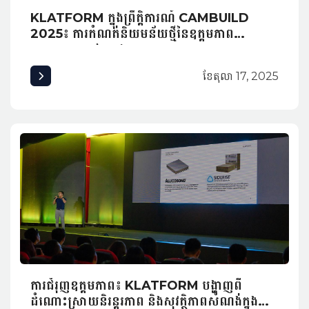
KLATFORM ក្នុងព្រឹត្តិការណ៍ CAMBUILD
2025៖ ការកំណត់និយមន័យថ្មីនៃឧត្តមភាព
ស្ថាបត្យកម្មនៅកម្ពុជា
ខែ​តុលា 17, 2025
ការជំរុញឧត្តមភាព៖ KLATFORM បង្ហាញពី
ដំណោះស្រាយនិរន្តរភាព និងសុវត្ថិភាពសំណង់ក្នុង