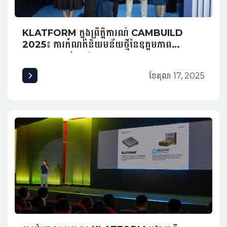
KLATFORM ក្នុងព្រឹត្តិការណ៍ CAMBUILD
2025៖ ការកំណត់និយមន័យថ្មីនៃឧត្តមភាព
ស្ថាបត្យកម្មនៅកម្ពុជា
ខែ​តុលា 17, 2025