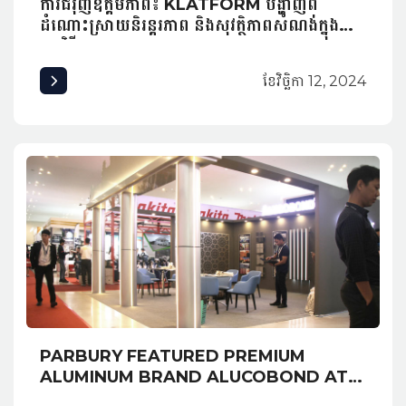
ការជំរុញឧត្តមភាព៖ KLATFORM បង្ហាញពី
ដំណោះស្រាយនិរន្តរភាព និងសុវត្ថិភាពសំណង់ក្នុង
កម្មវិធី INNexpo 2024
ខែ​វិច្ឆិកា 12, 2024
PARBURY FEATURED PREMIUM
ALUMINUM BRAND ALUCOBOND AT
EXPO CAMBUILD 2019 AND