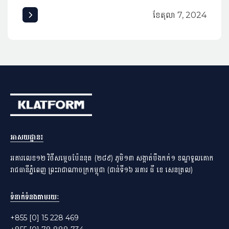
AWARDED MOST CREATIVE BOOTH
ខែ​តុលា 7, 2024
អាសយដ្ឋាន​៖
អគារលេខ១២ វិថីសម្តេចប៉ែននុត (២៨៩) ភូមិ១៣ សង្កាត់បឹងកក់១ ខណ្ឌទួលគោក
រាជធានីភ្នំពេញ ព្រះរាជាណាចក្រកម្ពុជា (ជាន់ទី១៦ អគារ ធី ខេ សេនត្រល)
ទំនាក់ទំនងតាមរយៈ
+855 [0] 15 228 469