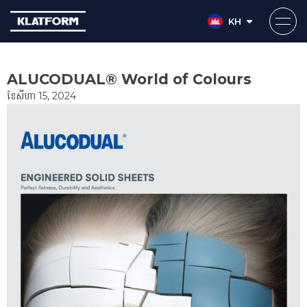
KH
Skip
to
ALUCODUAL® World of Colours
content
ខែ​សីហា 15, 2024