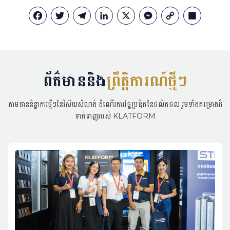
Facebook
Twitter
Telegram
LinkedIn
X
Messenger
Copy
Share
Link
ព័ត៌មាននិង
ព្រឹត្តិការណ៍ថ្មីៗ
តាមដាននិន្នាការថ្មីៗនៃវិស័យសំណង់ ដំណើរការច្នៃប្រឌិតនៃផលិតផល រួមទាំងគម្រោងដ៏
ទាក់ទាញរបស់ KLATFORM