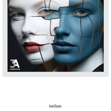
ចែករំលែក: