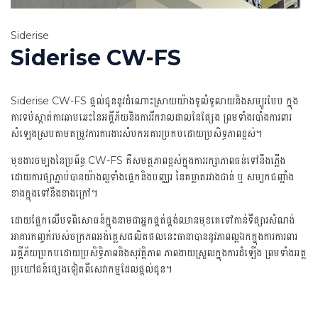
Siderise
Siderise CW-FS
Siderise CW-FS ផ្តល់ជូននូវដំណោះស្រាយយ៉ាងទូលំទូលាយនិងសម្បូរបែប ក្នុង
ការទប់ស្កាត់ការឆាបឆេះនៃអគ្គីភ័យនិងការរីករាលដាលនៃផ្សែង ព្រមទាំងរបាំងការពារ
សំឡេងស្របតាមតម្រូវការការងារសំបកអគារប្រកបដោយប្រសិទ្ធភាពខ្ពស់។
មុខងារចម្បងនៃប្រព័ន្ធ CW-FS គឺសមត្ថភាពខ្ពស់ក្នុងការរក្សាភាពធន់ទៅនឹងភ្លើង
ដោយការផ្សាភ្ជាប់បានយ៉ាងល្អទាំងផ្ដេកនិងបញ្ឈរ នៃគម្លាតរវាងជាន់ ឬ សម្បកជញ្ជាំង
ខាងក្នុងទៅនឹងខាងក្រៅ។
ដោយផ្អែកលើបទពិសោធន៍ក្នុងនាមជាអ្នកផ្គត់ផ្គង់ឈានមុខគេទៅកាន់ទីផ្សារសំណង់
អាគារកញ្ចក់របស់ចក្រភពអង់គ្លេសផលិតផលនេះធានាបាននូវភាពល្អឯកក្នុងការការពារ
អគ្គីភ័យប្រកបដោយប្រសិទ្ធិភាពនិងសុវត្ថិភាព ភាពងាយស្រួលក្នុងការដំឡើង ព្រមទាំងអត្ថ
ប្រយៅជន៍ផ្សេងទៀតពីសេវាកម្មដែលផ្ដល់ជូន។