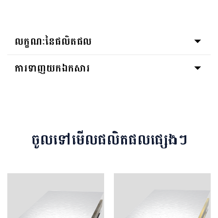
លក្ខណៈនៃផលិតផល
ការទាញយកឯកសារ
ចូលទៅមើលផលិតផលផ្សេងៗ