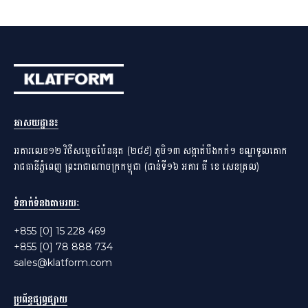
អាសយដ្ឋាន​៖
អគារលេខ១២ វិថីសម្តេចប៉ែននុត (២៨៩) ភូមិ១៣ សង្កាត់បឹងកក់១ ខណ្ឌទួលគោក
រាជធានីភ្នំពេញ ព្រះរាជាណាចក្រកម្ពុជា (ជាន់ទី១៦ អគារ ធី ខេ សេនត្រល)
ទំនាក់ទំនងតាមរយៈ
+855 [0] 15 228 469
+855 [0] 78 888 734
sales@klatform.com
ប្រព័ន្ធផ្សព្វផ្សាយ