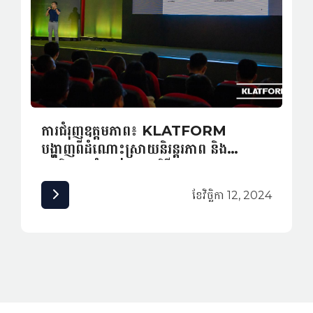
ការជំរុញឧត្តមភាព៖ KLATFORM
បង្ហាញពីដំណោះស្រាយនិរន្តរភាព និង
សុវត្ថិភាពសំណង់ក្នុងកម្មវិធី INNexpo
2024
ខែ​វិច្ឆិកា 12, 2024