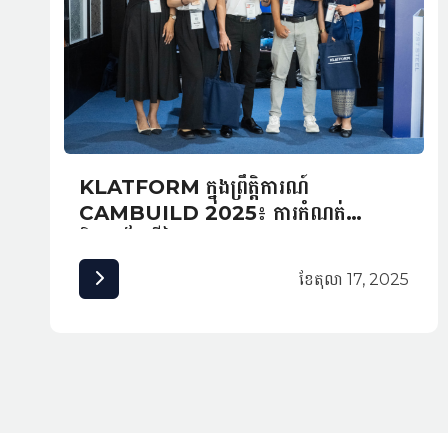
KLATFORM ក្នុងព្រឹត្តិការណ៍
CAMBUILD 2025៖ ការកំណត់
និយមន័យថ្មីនៃឧត្តមភាពស្ថាបត្យកម្មនៅកម្ពុជា
ខែ​តុលា 17, 2025