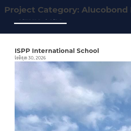
Project Category:
Alucobond D
Skip
to
content
ISPP International School
ខែ​មិថុនា 30, 2026