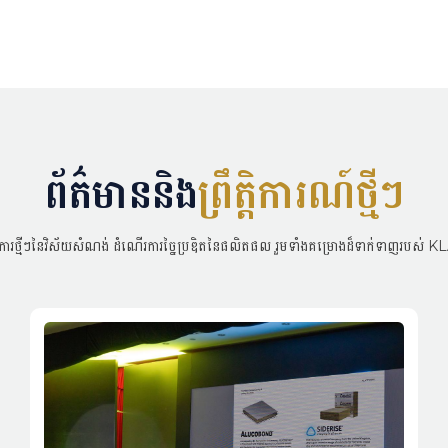
Link
ព័ត៌មាននិង
ព្រឹត្តិការណ៍ថ្មីៗ
នាការថ្មីៗនៃវិស័យសំណង់ ដំណើរការច្នៃប្រឌិតនៃផលិតផល រួមទាំងគម្រោងដ៏ទាក់ទាញរប