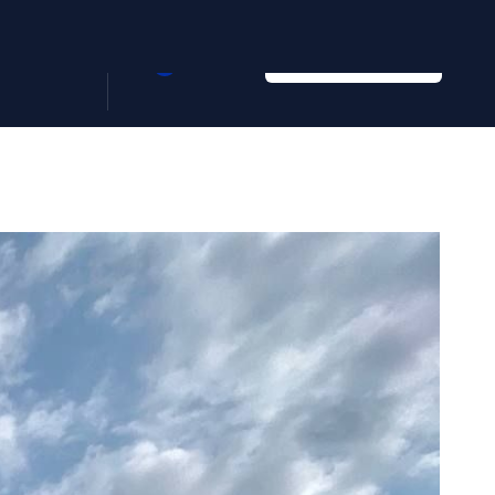
ទំនាក់ទំនង
ព័ត៌មាន
KH