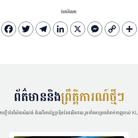
ចែករំលែក:
Facebook
Twitter
Telegram
LinkedIn
X
Messenger
Copy
Link
ព័ត៌មាននិង
ព្រឹត្តិការណ៍ថ្មីៗ
នាការថ្មីៗនៃវិស័យសំណង់ ដំណើរការច្នៃប្រឌិតនៃផលិតផល រួមទាំងគម្រោងដ៏ទាក់ទាញរប