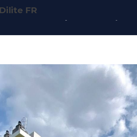
ilite FR
អំពីយើង
ផលិតផល
គម្រោងរបស់យើង
ការទាញយក