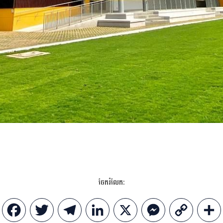
ចែករំលែក:
Facebook
Twitter
Telegram
LinkedIn
X
Messenger
Copy