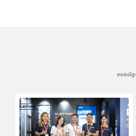
តាមដាននិន្