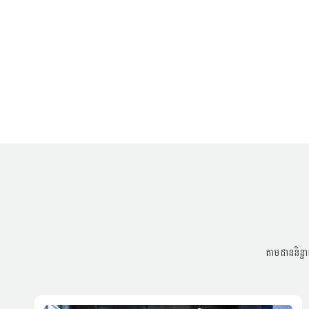
តាមដាននិន្