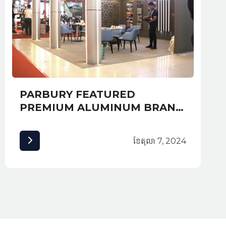
PARBURY FEATURED
PREMIUM ALUMINUM BRAND
ALUCOBOND AT EXPO
CAMBUILD 2019 AND
ខែ​តុលា 7, 2024
AWARDED MOST CREATIVE
BOOTH