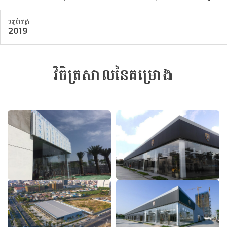
បញ្ចប់នៅឆ្នាំ
2019
វិចិត្រសាលនៃគម្រោង