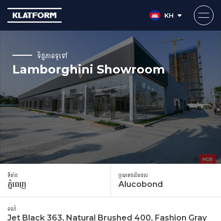
KH
Skip
to
ទិដ្ឋភាពទូទៅ
content
Lamborghini Showroom
ទីតាំង
ប្រភេទផលិតផល
ភ្នំពេញ
Alucobond
ពណ៌
Jet Black 363, Natural Brushed 400, Fashion Gray