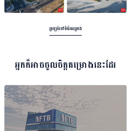
ត្រឡប់ទៅទំព័រគម្រោង
អ្នកក៏អាចចូលចិត្តគម្រោងនេះដែរ