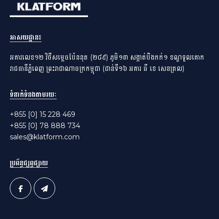
អាសយដ្ឋាន​៖
អគារលេខ១២ វិថីសម្តេចប៉ែននុត (២៨៩) ភូមិ១៣ សង្កាត់បឹងកក់១ ខណ្ឌទួលគោក
រាជធានីភ្នំពេញ ព្រះរាជាណាចក្រកម្ពុជា (ជាន់ទី១៦ អគារ ធី ខេ សេនត្រល)
ទំនាក់ទំនងតាមរយៈ
+855 [0] 15 228 469
+855 [0] 78 888 734
sales@klatform.com
ប្រព័ន្ធផ្សព្វផ្សាយ