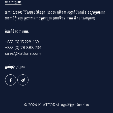
អាសយដ្ឋាន​៖
អគារលេខ១២ វិថីសម្តេចប៉ែននុត (២៨៩) ភូមិ១៣ សង្កាត់បឹងកក់១ ខណ្ឌទួលគោក
រាជធានីភ្នំពេញ ព្រះរាជាណាចក្រកម្ពុជា (ជាន់ទី១៦ អគារ ធី ខេ សេនត្រល)
ទំនាក់ទំនងតាមរយៈ
+855 [0] 15 228 469
+855 [0] 78 888 734
sales@klatform.com
ប្រព័ន្ធផ្សព្វផ្សាយ
© 2024 KLATFORM. រក្សាសិទ្ធិគ្រប់បែបយ៉ាង