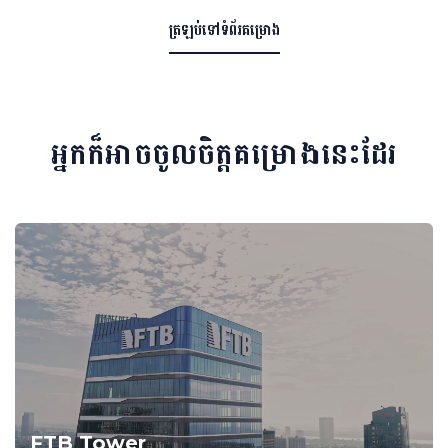
ត្រឡប់ទៅទំព័រគម្រោង
អ្នកក៏អាចចូលចិត្តគម្រោងនេះដែរ
FTB Tower