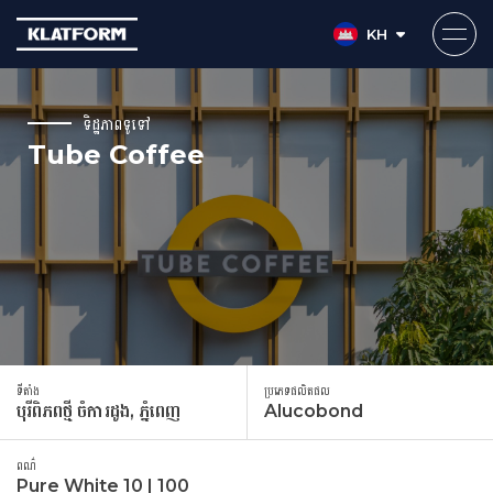
KH
Skip
to
ទិដ្ឋភាពទូទៅ
content
Tube Coffee
ទីតាំង
ប្រភេទផលិតផល
បុរីពិភពថ្មី​ ចំការដូង, ភ្នំពេញ
Alucobond
ពណ៌
Pure White 10 | 100