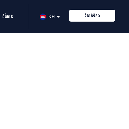
ទំនាក់ទំនង
ព័ត៌មាន
KH