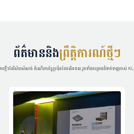
ព័ត៌មាននិង
ព្រឹត្តិការណ៍ថ្មីៗ
នាការថ្មីៗនៃវិស័យសំណង់ ដំណើរការច្នៃប្រឌិតនៃផលិតផល រួមទាំងគម្រោងដ៏ទាក់ទាញរប